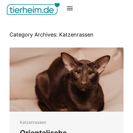
Gratis inserieren
Category Archives:
Katzenrassen
Katzenrassen
Orientalische