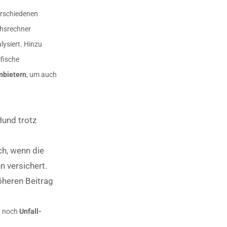
erschiedenen
chsrechner
lysiert. Hinzu
fische
nbietern
, um auch
Hund trotz
ch, wenn die
n versichert.
öheren Beitrag
ft noch
Unfall-