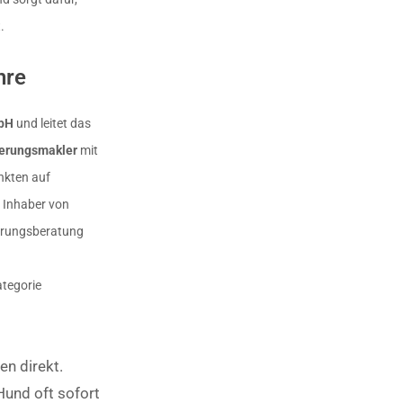
.
hre
bH
und leitet das
herungsmakler
mit
nkten auf
 Inhaber von
herungsberatung
ategorie
en direkt.
Hund oft sofort