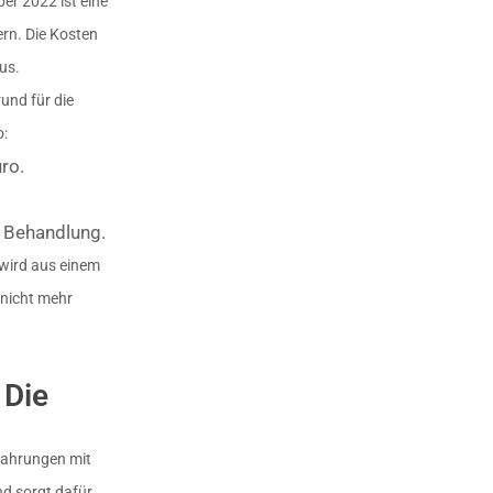
er 2022 ist eine
rn. Die Kosten
us.
und für die
o:
ro.
r Behandlung.
wird aus einem
 nicht mehr
 Die
rfahrungen mit
d sorgt dafür,