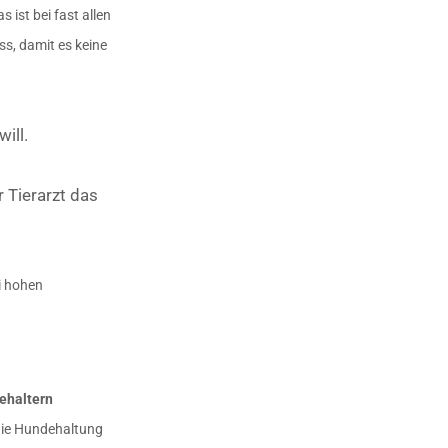
as ist bei fast allen
s, damit es keine
ill.
 Tierarzt das
i hohen
ehaltern
 die Hundehaltung