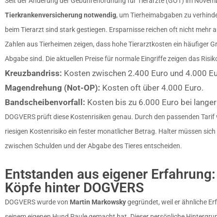
Seit der Änderung der Gebührenordnung für Tierärzte (GOT) im Novemb
Tierkrankenversicherung notwendig
, um Tierheimabgaben zu verhinde
beim Tierarzt sind stark gestiegen. Ersparnisse reichen oft nicht mehr a
Zahlen aus Tierheimen zeigen, dass hohe Tierarztkosten ein häufiger Gr
Abgabe sind. Die aktuellen Preise für normale Eingriffe zeigen das Risik
Kreuzbandriss:
Kosten zwischen 2.400 Euro und 4.000 Eu
Magendrehung (Not-OP):
Kosten oft über 4.000 Euro.
Bandscheibenvorfall:
Kosten bis zu 6.000 Euro bei lange
DOGVERS prüft diese Kostenrisiken genau. Durch den passenden Tarif 
riesigen Kostenrisiko ein fester monatlicher Betrag. Halter müssen sich
zwischen Schulden und der Abgabe des Tieres entscheiden.
Entstanden aus eigener Erfahrung:
Köpfe hinter DOGVERS
DOGVERS wurde von
Martin Markowsky
gegründet, weil er ähnliche E
seinem eigenen Hund Paule gemacht hat. Dieser persönliche Hintergrun