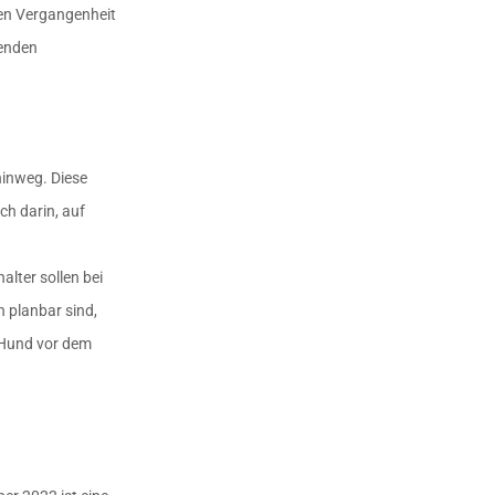
ren Vergangenheit
senden
hinweg. Diese
ch darin, auf
lter sollen bei
n planbar sind,
 Hund vor dem