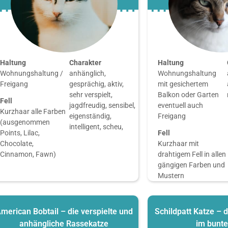
Haltung
Charakter
Haltung
Wohnungshaltung /
anhänglich,
Wohnungshaltung
Freigang
gesprächig, aktiv,
mit gesichertem
sehr verspielt,
Balkon oder Garten
Fell
jagdfreudig, sensibel,
eventuell auch
Kurzhaar alle Farben
eigenständig,
Freigang
(ausgenommen
intelligent, scheu,
Points, Lilac,
Fell
Chocolate,
Kurzhaar mit
Cinnamon, Fawn)
drahtigem Fell in allen
gängigen Farben und
Mustern
merican Bobtail – die verspielte und
Schildpatt Katze – 
anhängliche Rassekatze
im bunte