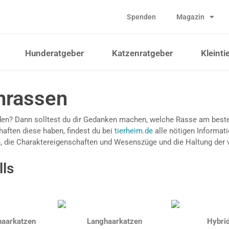
Spenden
Magazin
Hunderatgeber
Katzenratgeber
Kleinti
nrassen
eden? Dann solltest du dir Gedanken machen, welche Rasse am besten
aften diese haben, findest du bei
tierheim.de
alle nötigen Informat
e, die Charaktereigenschaften und Wesenszüge und die Haltung der 
lls
haarkatzen
Langhaarkatzen
Hybri