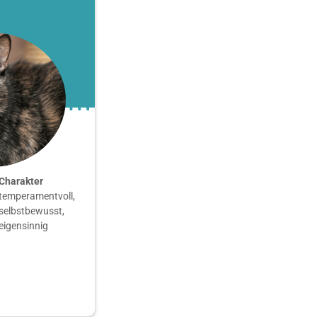
Charakter
temperamentvoll,
selbstbewusst,
eigensinnig