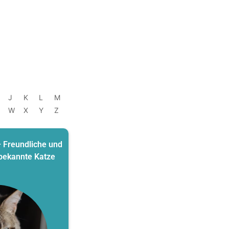
J
K
L
M
W
X
Y
Z
 Freundliche und
bekannte Katze