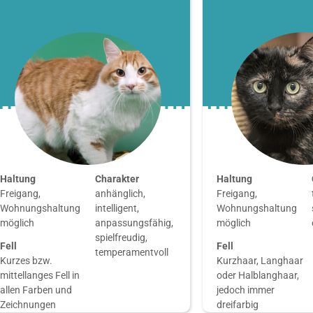
Haltung
Charakter
Haltung
Freigang,
anhänglich,
Freigang,
Wohnungshaltung
intelligent,
Wohnungshaltung
möglich
anpassungsfähig,
möglich
spielfreudig,
Fell
Fell
temperamentvoll
Kurzes bzw.
Kurzhaar, Langhaar
mittellanges Fell in
oder Halblanghaar,
allen Farben und
jedoch immer
Zeichnungen
dreifarbig