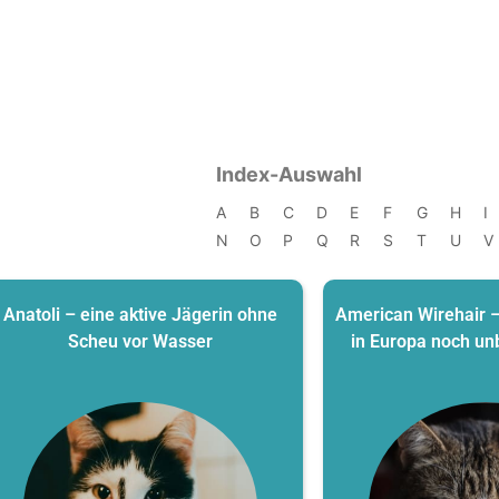
Index-Auswahl
A
B
C
D
E
F
G
H
I
N
O
P
Q
R
S
T
U
V
Anatoli – eine aktive Jägerin ohne
American Wirehair –
Scheu vor Wasser
in Europa noch un