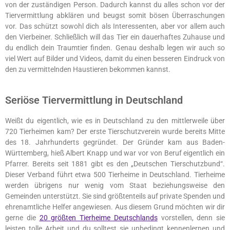
von der zuständigen Person. Dadurch kannst du alles schon vor der
Tiervermittlung abklären und beugst somit bösen Überraschungen
vor. Das schützt sowohl dich als Interessenten, aber vor allem auch
den Vierbeiner. Schließlich will das Tier ein dauerhaftes Zuhause und
du endlich dein Traumtier finden. Genau deshalb legen wir auch so
viel Wert auf Bilder und Videos, damit du einen besseren Eindruck von
den zu vermittelnden Haustieren bekommen kannst.
Seriöse Tiervermittlung in Deutschland
Weißt du eigentlich, wie es in Deutschland zu den mittlerweile über
720 Tierheimen kam? Der erste Tierschutzverein wurde bereits Mitte
des 18. Jahrhunderts gegründet. Der Gründer kam aus Baden-
Württemberg, hieß Albert Knapp und war vor von Beruf eigentlich ein
Pfarrer. Bereits seit 1881 gibt es den „Deutschen Tierschutzbund“.
Dieser Verband führt etwa 500 Tierheime in Deutschland. Tierheime
werden übrigens nur wenig vom Staat beziehungsweise den
Gemeinden unterstützt. Sie sind größtenteils auf private Spenden und
ehrenamtliche Helfer angewiesen. Aus diesem Grund möchten wir dir
gerne die
20 größten Tierheime Deutschlands
vorstellen, denn sie
leisten tolle Arbeit und du solltest sie unbedingt kennenlernen und