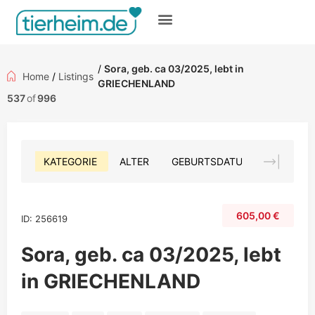
Gratis inserieren
/
Sora, geb. ca 03/2025, lebt in
Home
/
Listings
GRIECHENLAND
537
of
996
KATEGORIE
ALTER
GEBURTSDATUM
FARBE
605,00
€
ID: 256619
Sora, geb. ca 03/2025, lebt
in GRIECHENLAND