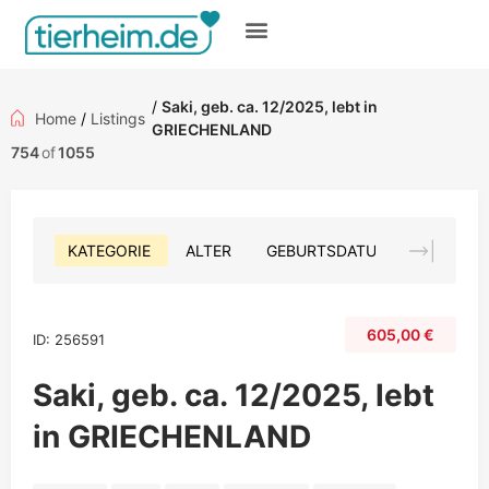
Gratis inserieren
/
Saki, geb. ca. 12/2025, lebt in
Home
/
Listings
GRIECHENLAND
754
of
1055
KATEGORIE
ALTER
GEBURTSDATUM
FARBE
605,00
€
ID: 256591
Saki, geb. ca. 12/2025, lebt
in GRIECHENLAND