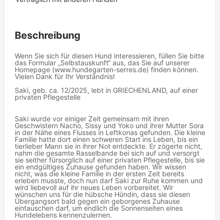
Beschreibung
Wenn Sie sich für diesen Hund interessieren, füllen Sie bitte
das Formular „Selbstauskunft“ aus, das Sie auf unserer
Homepage (www.hundegarten-serres.de) finden können.
Vielen Dank für Ihr Verständnis!
Saki, geb. ca. 12/2025, lebt in GRIECHENLAND, auf einer
privaten Pflegestelle
Saki wurde vor einiger Zeit gemeinsam mit ihren
Geschwistern Nacho, Sissy und Yoko und ihrer Mutter Sora
in der Nähe eines Flusses in Leftkonas gefunden. Die kleine
Familie hatte dort einen schweren Start ins Leben, bis ein
tierlieber Mann sie in ihrer Not entdeckte. Er zögerte nicht,
nahm die gesamte Rasselbande bei sich auf und versorgt
sie seither fürsorglich auf einer privaten Pflegestelle, bis sie
ein endgültiges Zuhause gefunden haben. Wir wissen
nicht, was die kleine Familie in der ersten Zeit bereits
erleben musste, doch nun darf Saki zur Ruhe kommen und
wird liebevoll auf ihr neues Leben vorbereitet. Wir
wünschen uns für die hübsche Hündin, dass sie diesen
Übergangsort bald gegen ein geborgenes Zuhause
eintauschen darf, um endlich die Sonnenseiten eines
Hundelebens kennenzulernen.