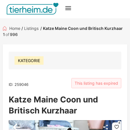
Gratis inserieren
Home
/
Listings
/
Katze Maine Coon und Britisch Kurzhaar
1
of
996
KATEGORIE
This listing has expired
ID: 259046
Katze Maine Coon und
Britisch Kurzhaar