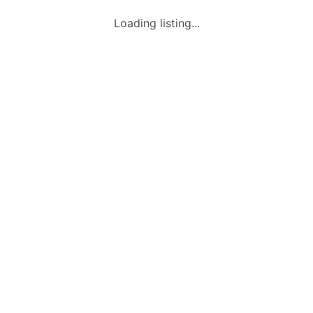
Loading Listing...
Loading listing...