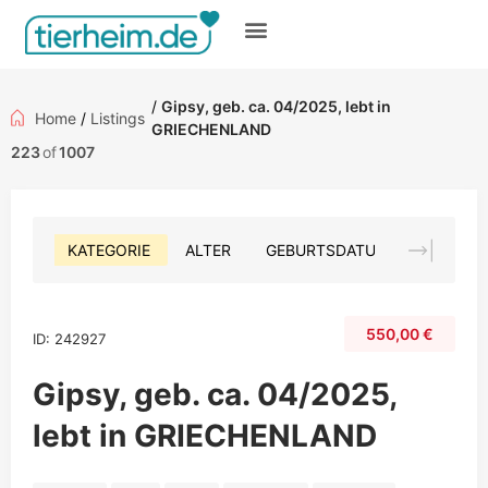
Gratis inserieren
/
Gipsy, geb. ca. 04/2025, lebt in
Home
/
Listings
GRIECHENLAND
223
of
1007
KATEGORIE
ALTER
GEBURTSDATUM
FARBE
550,00
€
ID: 242927
Gipsy, geb. ca. 04/2025,
lebt in GRIECHENLAND