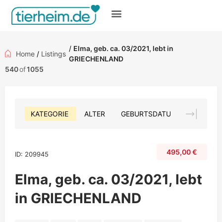
Gratis inserieren
/
Elma, geb. ca. 03/2021, lebt in
Home
/
Listings
GRIECHENLAND
540
of
1055
KATEGORIE
ALTER
GEBURTSDATUM
FARBE
495,00
€
ID: 209945
Elma, geb. ca. 03/2021, lebt
in GRIECHENLAND