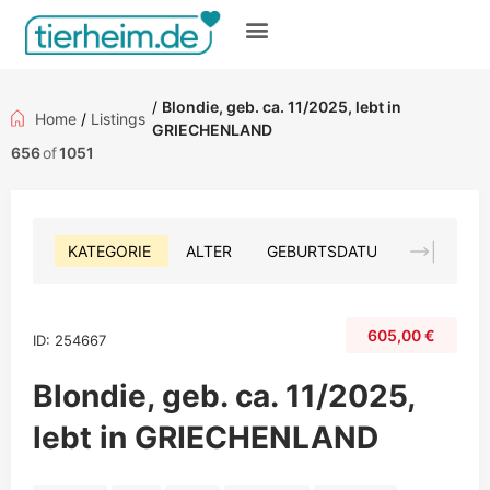
Gratis inserieren
/
Blondie, geb. ca. 11/2025, lebt in
Home
/
Listings
GRIECHENLAND
656
of
1051
KATEGORIE
ALTER
GEBURTSDATUM
FARBE
605,00
€
ID: 254667
Blondie, geb. ca. 11/2025,
lebt in GRIECHENLAND