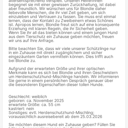
altersentsprechend verspielt. Unseren HelferInnen
begegnet sie mit einer gewissen Zurückhaltung, ist dabei
aber freundlich. Wir wünschen uns für Blondie daher
liebevolle Menschen, die ihr viel Zeit geben, um sich
einzuleben und Vertrauen zu fassen. Sie muss erst einmal
lernen, dass der Kontakt zu Zweibeinern etwas Schönes
ist. Apropos lernen, Blondie freut sich auf eine konsequente
Erziehung mit klaren Regeln, die ihr Sicherheit geben.
Wenn Sie ihr all das bieten können und einem jungen Hund
aus dem Tierschutz ein Zuhause geben möchten, freuen
wir uns auf Ihre Anfrage.
Bitte beachten Sie, dass wir viele unserer Schützlinge nur
in ein Zuhause mit direkt zugänglichem und sicher
eingezäuntem Garten vermitteln können. Dies trifft auch
bei Blondie zu.
Aufgrund der erwarteten Größe und ihrer optischen
Merkmale kann es sich bei Blondie und ihren Geschwistern
um Herdenschutzhund-Mischlinge handeln. Wir informieren
Sie gerne in einem persönlichen Gespräch genauer über
die besonderen Eigenschaften dieser tollen Hunde.
Geschlecht: weiblich
geboren: ca. November 2025
erwartete Größe: ca. 55 cm
kastriert: nein
Sonstiges: evtl. Herdenschutzhund-Mischling;
voraussichtlich ausreisebereit ab dem 25.03.2026
Sie möchten diesem Hund ein Zuhause geben? Füllen Sie