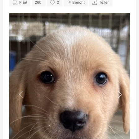
Print
260
0
Bericht
Teilen