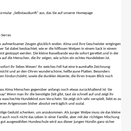
 Formular „Selbstauskunft“ aus, das Sie auf unserer Homepage
 Serres
nk aufmerksamer Zeugen glücklich enden. Alma und ihre Geschwister entgingen
r Tat dabei beobachtet, wie er die hilflosen Welpen in einem Sack in einem
nt gestoppt werden. Die kleine Rasselbande wurde sofort gerettet und in der
auf die Menschen, die ihr zeigen, wie schön ein echtes Hundeleben ist.
fort ihr liebes Wesen! Ihr weiches Fell hat eine traumhafte Zeichnung:
 Gesicht und an den Ohren wunderschöne, hellbraune Platten. Besonders
gen hindurchzieht, sowie die dunklen Akzente, die ihren treuen Blick noch
dass Alma Menschen gegenüber anfangs noch etwas zurückhaltend ist. Sie
kay! Wenn man ihr die benötigte Zeit gibt, taut sie schnell auf und zeigt ihr
waschechte Hundekind zum Vorschein: Sie zeigt sich sehr verspielt, liebt es zu
ren Artgenossen bisher absolut verträglich und sozial.
 nötige Geduld schenken, um anzukommen. Als junger Welpe muss sie das kleine
 auch noch nicht das Leben in einer Familie, aber mit der richtigen Mischung
 gut ausgewählten Hundeschule wird aus dieser jungen Hündin ganz sicher