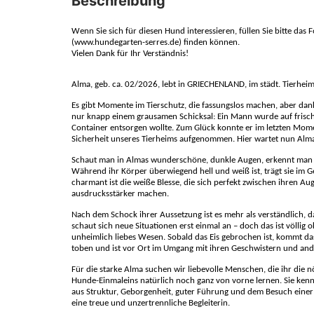
Beschreibung
Wenn Sie sich für diesen Hund interessieren, füllen Sie bitte das
(www.hundegarten-serres.de) finden können.
Vielen Dank für Ihr Verständnis!
Alma, geb. ca. 02/2026, lebt in GRIECHENLAND, im städt. Tierheim
Es gibt Momente im Tierschutz, die fassungslos machen, aber da
nur knapp einem grausamen Schicksal: Ein Mann wurde auf frische
Container entsorgen wollte. Zum Glück konnte er im letzten Mome
Sicherheit unseres Tierheims aufgenommen. Hier wartet nun Alma 
Schaut man in Almas wunderschöne, dunkle Augen, erkennt man so
Während ihr Körper überwiegend hell und weiß ist, trägt sie im
charmant ist die weiße Blesse, die sich perfekt zwischen ihren Au
ausdrucksstärker machen.
Nach dem Schock ihrer Aussetzung ist es mehr als verständlich, 
schaut sich neue Situationen erst einmal an – doch das ist völlig o
unheimlich liebes Wesen. Sobald das Eis gebrochen ist, kommt das 
toben und ist vor Ort im Umgang mit ihren Geschwistern und ande
Für die starke Alma suchen wir liebevolle Menschen, die ihr die
Hunde-Einmaleins natürlich noch ganz von vorne lernen. Sie kennt
aus Struktur, Geborgenheit, guter Führung und dem Besuch einer
eine treue und unzertrennliche Begleiterin.