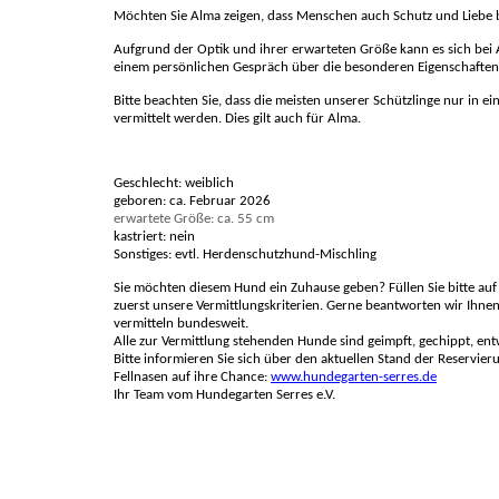
Möchten Sie Alma zeigen, dass Menschen auch Schutz und Liebe b
Aufgrund der Optik und ihrer erwarteten Größe kann es sich bei
einem persönlichen Gespräch über die besonderen Eigenschaften di
Bitte beachten Sie, dass die meisten unserer Schützlinge nur in 
vermittelt werden. Dies gilt auch für Alma.
Geschlecht: weiblich
geboren: ca. Februar 2026
erwartete Größe: ca. 55 cm
kastriert: nein
Sonstiges: evtl. Herdenschutzhund-Mischling
Sie möchten diesem Hund ein Zuhause geben? Füllen Sie bitte au
zuerst unsere Vermittlungskriterien. Gerne beantworten wir Ihne
vermitteln bundesweit.
Alle zur Vermittlung stehenden Hunde sind geimpft, gechippt, e
Bitte informieren Sie sich über den aktuellen Stand der Reservi
Fellnasen auf ihre Chance:
www.hundegarten-serres.de
Ihr Team vom Hundegarten Serres e.V.