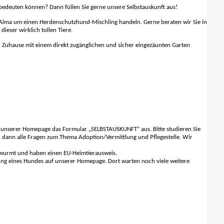
edeuten können? Dann füllen Sie gerne unsere Selbstauskunft aus!
 Alma um einen Herdenschutzhund-Mischling handeln. Gerne beraten wir Sie in
eser wirklich tollen Tiere.
ein Zuhause mit einem direkt zugänglichen und sicher eingezäunten Garten
f unserer Homepage das Formular „SELBSTAUSKUNFT“ aus. Bitte studieren Sie
n dann alle Fragen zum Thema Adoption/Vermittlung und Pflegestelle. Wir
ntwurmt und haben einen EU-Heimtierausweis.
erung eines Hundes auf unserer Homepage. Dort warten noch viele weitere