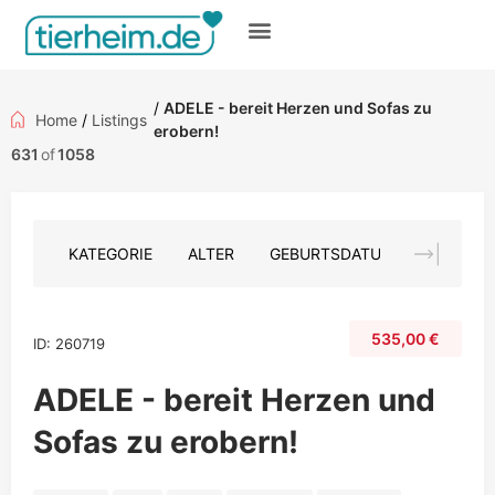
Gratis inserieren
/
ADELE - bereit Herzen und Sofas zu
Home
/
Listings
erobern!
631
of
1058
KATEGORIE
ALTER
GEBURTSDATUM
FARBE
535,00
€
ID: 260719
ADELE - bereit Herzen und
Sofas zu erobern!