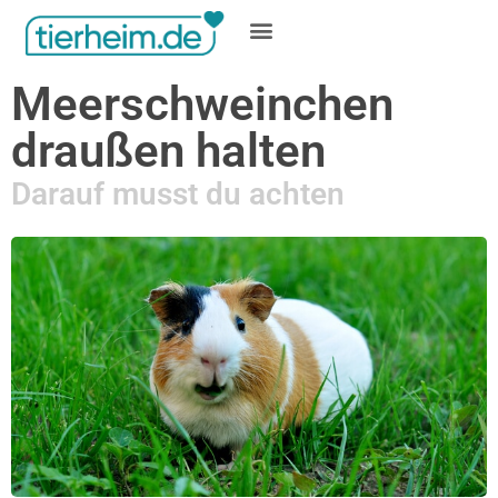
Gratis inserieren
Meerschweinchen
draußen halten
Darauf musst du achten