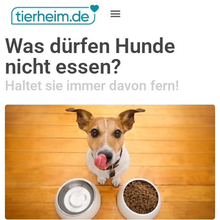
Gratis inserieren
Was dürfen Hunde
nicht essen?
Haltet sie immer davon fern!