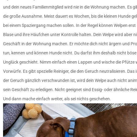
und dein neues Familienmitglied wird nie in die Wohnung machen. Es gi
die große Ausnahme. Meist dauert es Wochen, bis die kleinen Hunde gel
bei einem Spaziergang machen sollen. In der Regel können Welpen erst m
Blase und ihre Häufchen unter Kontrolle halten. Dein Welpe wird aber ni
Geschäft in der Wohnung machen. Er möchte dich nicht ärgern und Pro
tun, kennen und können Hunde nicht. Du darfst ihm deshalb nicht böse 
Unglück geschieht. Nimm einfach einen Lappen und wische die Pfütze
Vorwürfe. Es gibt spezielle Reiniger, die den Geruch neutralisieren. Das
der Geruch gänzlich verschwunden ist, wird dein Welpe auch nicht animi
sein Geschäft zu erledigen. Nicht geeignet sind Essig- oder ähnliche Re
Und dann mache einfach weiter, als sei nichts geschehen.