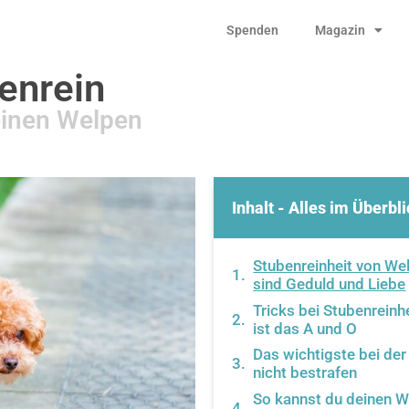
Spenden
Magazin
enrein
einen Welpen
Inhalt - Alles im Überbl
Stubenreinheit von We
sind Geduld und Liebe
Tricks bei Stubenrein
ist das A und O
Das wichtigste bei de
nicht bestrafen
So kannst du deinen W