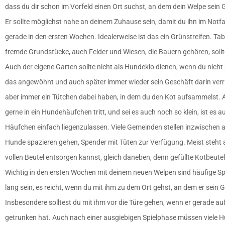
dass du dir schon im Vorfeld einen Ort suchst, an dem dein Welpe sein 
Er sollte möglichst nahe an deinem Zuhause sein, damit du ihn im Notfal
gerade in den ersten Wochen. Idealerweise ist das ein Grünstreifen. Tab
fremde Grundstücke, auch Felder und Wiesen, die Bauern gehören, sollte
Auch der eigene Garten sollte nicht als Hundeklo dienen, wenn du nich
das angewöhnt und auch später immer wieder sein Geschäft darin verrich
aber immer ein Tütchen dabei haben, in dem du den Kot aufsammelst.
gerne in ein Hundehäufchen tritt, und sei es auch noch so klein, ist es 
Häufchen einfach liegenzulassen. Viele Gemeinden stellen inzwischen a
Hunde spazieren gehen, Spender mit Tüten zur Verfügung. Meist steht a
vollen Beutel entsorgen kannst, gleich daneben, denn gefüllte Kotbeute
Wichtig in den ersten Wochen mit deinem neuen Welpen sind häufige S
lang sein, es reicht, wenn du mit ihm zu dem Ort gehst, an dem er sein 
Insbesondere solltest du mit ihm vor die Türe gehen, wenn er gerade auf
getrunken hat. Auch nach einer ausgiebigen Spielphase müssen viele H