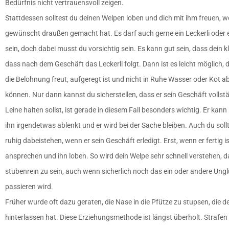
Bedürfnis nicht vertrauensvoll zeigen.
Stattdessen solltest du deinen Welpen loben und dich mit ihm freuen, w
gewünscht draußen gemacht hat. Es darf auch gerne ein Leckerli oder
sein, doch dabei musst du vorsichtig sein. Es kann gut sein, dass dein k
dass nach dem Geschäft das Leckerli folgt. Dann ist es leicht möglich, 
die Belohnung freut, aufgeregt ist und nicht in Ruhe Wasser oder Kot ab
können. Nur dann kannst du sicherstellen, dass er sein Geschäft vollstä
Leine halten sollst, ist gerade in diesem Fall besonders wichtig. Er kan
ihn irgendetwas ablenkt und er wird bei der Sache bleiben. Auch du soll
ruhig dabeistehen, wenn er sein Geschäft erledigt. Erst, wenn er fertig is
ansprechen und ihn loben. So wird dein Welpe sehr schnell verstehen, da
stubenrein zu sein, auch wenn sicherlich noch das ein oder andere Ung
passieren wird.
Früher wurde oft dazu geraten, die Nase in die Pfütze zu stupsen, die 
hinterlassen hat. Diese Erziehungsmethode ist längst überholt. Strafe