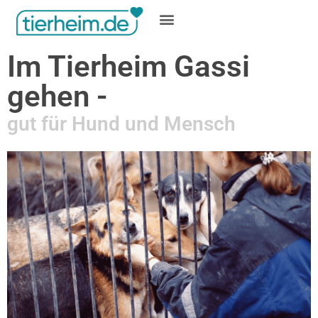
Gratis inserieren
Im Tierheim Gassi
gehen -
gut für Hund und Mensch