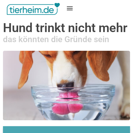
Gratis inserieren
Hund trinkt nicht mehr
das könnten die Gründe sein