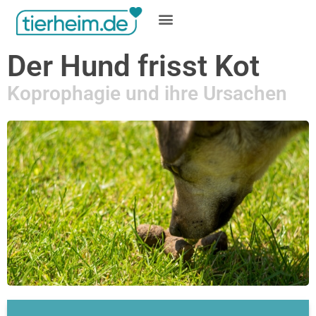
Gratis inserieren
Der Hund frisst Kot
Koprophagie und ihre Ursachen