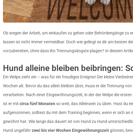
Ob wegen der Arbeit, um einkaufen zu gehen oder Behördengänge zu er
lassen ist nicht immer vermeidbar. Doch wie gelingt es dir am besten de
vorzubereiten, ohne dass ihn Trennungsängste plagen? In diesem Artikel
Hund alleine bleiben beibringen: So
Ein Welpe zieht ein – was für ein freudiges Ereignis! Der kleine Vierbein
Wochen alt. Bevor du das allein bleiben übst, muss er die Trennung v
verarbeiten. Nach einer Eingewöhnungszeit, in der der Welpe die ers
ist er mit
circa fünf Monaten
so weit, das Alleinsein zu üben. Hast du ei
aufgenommen, solltest du mit dem Training beginnen, wenn er sich an 
gewöhnt hat. Wie lange das dauert ist von Hund zu Hund unterschiedlic
Hund ungefähr
zwei bis vier Wochen Eingewöhnungszeit
gönnen, bevor