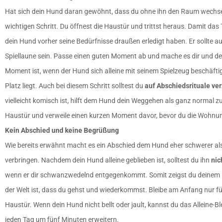
Hat sich dein Hund daran gewöhnt, dass du ohne ihn den Raum wechsels
wichtigen Schritt. Du öffnest die Haustür und trittst heraus. Damit das T
dein Hund vorher seine Bedürfnisse draußen erledigt haben. Er sollte a
Spiellaune sein. Passe einen guten Moment ab und mache es dir und dei
Moment ist, wenn der Hund sich alleine mit seinem Spielzeug beschäfti
Platz liegt. Auch bei diesem Schritt solltest du
auf Abschiedsrituale ve
vielleicht komisch ist, hilft dem Hund dein Weggehen als ganz normal z
Haustür und verweile einen kurzen Moment davor, bevor du die Wohnung
Kein Abschied und keine Begrüßung
Wie bereits erwähnt macht es ein Abschied dem Hund eher schwerer als 
verbringen. Nachdem dein Hund alleine geblieben ist, solltest du ihn
nic
wenn er dir schwanzwedelnd entgegenkommt. Somit zeigst du deinem H
der Welt ist, dass du gehst und wiederkommst. Bleibe am Anfang nur für
Haustür. Wenn dein Hund nicht bellt oder jault, kannst du das Alleine-B
jeden Tag um fünf Minuten erweitern.