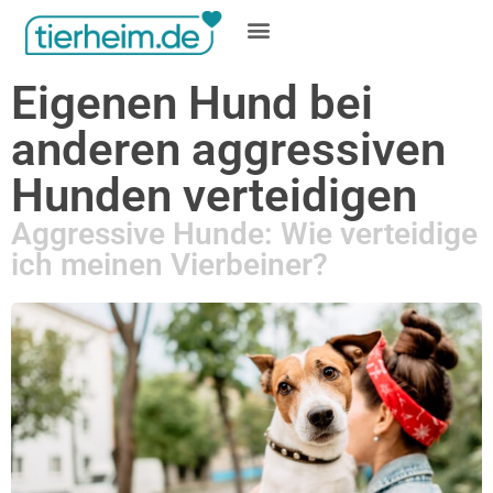
Gratis inserieren
Eigenen Hund bei
anderen aggressiven
Hunden verteidigen
Aggressive Hunde: Wie verteidige
ich meinen Vierbeiner?