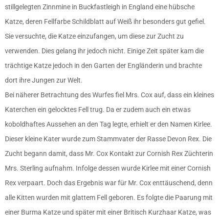
stillgelegten Zinnmine in Buckfastleigh in England eine hübsche
Katze, deren Fellfarbe Schildblatt auf Weiß ihr besonders gut gefiel.
Sie versuchte, die Katze einzufangen, um diese zur Zucht zu
verwenden. Dies gelang ihr jedoch nicht. Einige Zeit später kam die
trächtige Katze jedoch in den Garten der Engländerin und brachte
dort ihre Jungen zur Welt.
Bei näherer Betrachtung des Wurfes fiel Mrs. Cox auf, dass ein kleines
Katerchen ein gelocktes Fell trug. Da er zudem auch ein etwas
koboldhaftes Aussehen an den Tag legte, erhielt er den Namen Kirlee.
Dieser kleine Kater wurde zum Stammvater der Rasse Devon Rex. Die
Zucht begann damit, dass Mr. Cox Kontakt zur Cornish Rex Züchterin
Mrs. Sterling aufnahm. Infolge dessen wurde Kirlee mit einer Cornish
Rex verpaart. Doch das Ergebnis war für Mr. Cox enttäuschend, denn
alle Kitten wurden mit glattem Fell geboren. Es folgte die Paarung mit
einer Burma Katze und später mit einer Britisch Kurzhaar Katze, was