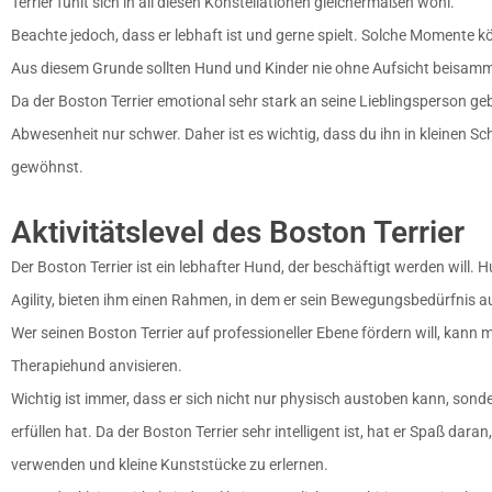
Terrier fühlt sich in all diesen Konstellationen gleichermaßen wohl.
Beachte jedoch, dass er lebhaft ist und gerne spielt. Solche Momente k
Aus diesem Grunde sollten Hund und Kinder nie ohne Aufsicht beisamm
Da der Boston Terrier emotional sehr stark an seine Lieblingsperson geb
Abwesenheit nur schwer. Daher ist es wichtig, dass du ihn in kleinen Sch
gewöhnst.
Aktivitätslevel des Boston Terrier
Der Boston Terrier ist ein lebhafter Hund, der beschäftigt werden will.
Agility, bieten ihm einen Rahmen, in dem er sein Bewegungsbedürfnis a
Wer seinen Boston Terrier auf professioneller Ebene fördern will, kann 
Therapiehund anvisieren.
Wichtig ist immer, dass er sich nicht nur physisch austoben kann, son
erfüllen hat. Da der Boston Terrier sehr intelligent ist, hat er Spaß daran
verwenden und kleine Kunststücke zu erlernen.