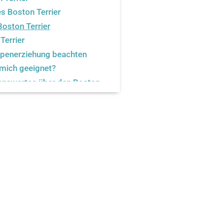
s Boston Terrier
Boston Terrier
Terrier
lpenerziehung beachten
r mich geeignet?
enswertes über den Boston