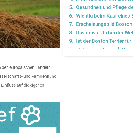
Gesundheit und Pflege de
Wichtig beim Kauf eines 
Erscheinungsbild Boston 
Das musst du bei der We
Ist der Boston Terrier fü
Interessantes und Wiss
Terrier
r in den europäischen Ländern
Gesellschafts- und Familienhund.
 Einfluss auf die eigenen