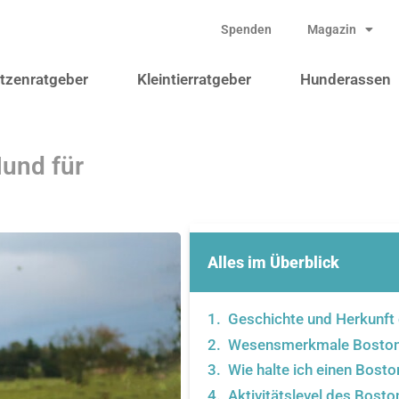
Spenden
Magazin
tzenratgeber
Kleintierratgeber
Hunderassen
Hund für
Alles im Überblick
Geschichte und Herkunft 
Wesensmerkmale Boston 
Wie halte ich einen Bosto
Aktivitätslevel des Boston