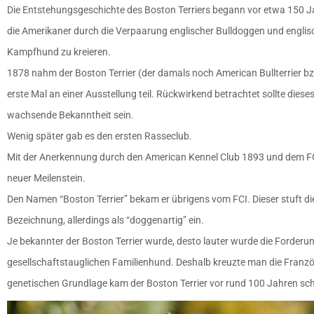
Die Entstehungsgeschichte des Boston Terriers begann vor etwa 150 Jah
die Amerikaner durch die Verpaarung englischer Bulldoggen und englisc
Kampfhund zu kreieren.
1878 nahm der Boston Terrier (der damals noch American Bullterrier b
erste Mal an einer Ausstellung teil. Rückwirkend betrachtet sollte diese
wachsende Bekanntheit sein.
Wenig später gab es den ersten Rasseclub.
Mit der Anerkennung durch den American Kennel Club 1893 und dem FCI
neuer Meilenstein.
Den Namen “Boston Terrier” bekam er übrigens vom FCI. Dieser stuft di
Bezeichnung, allerdings als “doggenartig” ein.
Je bekannter der Boston Terrier wurde, desto lauter wurde die Forder
gesellschaftstauglichen Familienhund. Deshalb kreuzte man die Französ
genetischen Grundlage kam der Boston Terrier vor rund 100 Jahren schl