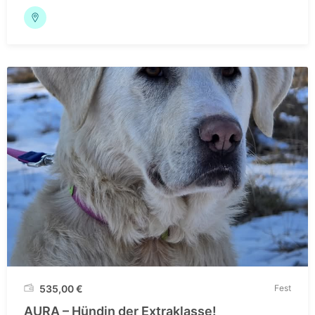
535,00
€
Fest
AURA – Hündin der Extraklasse!