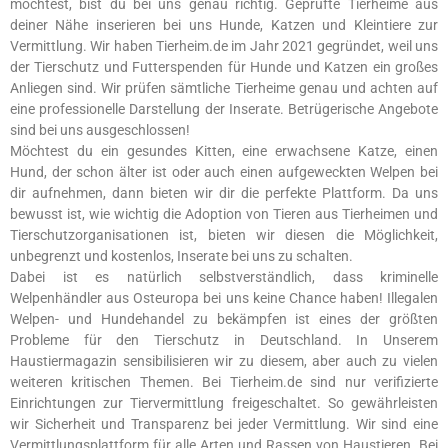
möchtest, bist du bei uns genau richtig. Geprüfte Tierheime aus
deiner Nähe inserieren bei uns Hunde, Katzen und Kleintiere zur
Vermittlung. Wir haben Tierheim.de im Jahr 2021 gegründet, weil uns
der Tierschutz und Futterspenden für Hunde und Katzen ein großes
Anliegen sind. Wir prüfen sämtliche Tierheime genau und achten auf
eine professionelle Darstellung der Inserate. Betrügerische Angebote
sind bei uns ausgeschlossen!
Möchtest du ein gesundes Kitten, eine erwachsene Katze, einen
Hund, der schon älter ist oder auch einen aufgeweckten Welpen bei
dir aufnehmen, dann bieten wir dir die perfekte Plattform. Da uns
bewusst ist, wie wichtig die Adoption von Tieren aus Tierheimen und
Tierschutzorganisationen ist, bieten wir diesen die Möglichkeit,
unbegrenzt und kostenlos, Inserate bei uns zu schalten.
Dabei ist es natürlich selbstverständlich, dass kriminelle
Welpenhändler aus Osteuropa bei uns keine Chance haben! Illegalen
Welpen- und Hundehandel zu bekämpfen ist eines der größten
Probleme für den Tierschutz in Deutschland. In Unserem
Haustiermagazin sensibilisieren wir zu diesem, aber auch zu vielen
weiteren kritischen Themen. Bei Tierheim.de sind nur verifizierte
Einrichtungen zur Tiervermittlung freigeschaltet. So gewährleisten
wir Sicherheit und Transparenz bei jeder Vermittlung. Wir sind eine
Vermittlungsplattform für alle Arten und Rassen von Haustieren. Bei