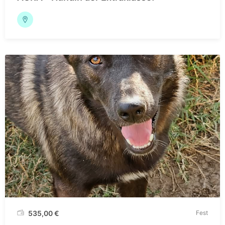
535,00
€
Fest