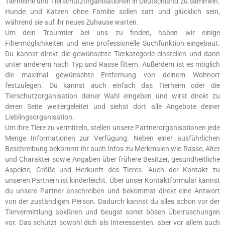
Tierheime und Tierschutzorganisationen in Deutschland zu sammeln.
Hunde und Katzen ohne Familie sollen satt und glücklich sein,
während sie auf ihr neues Zuhause warten.
Um dein Traumtier bei uns zu finden, haben wir einige
Filtermöglichkeiten und eine professionelle Suchfunktion eingebaut.
Du kannst direkt die gewünschte Tierkategorie einstellen und dann
unter anderem nach Typ und Rasse filtern. Außerdem ist es möglich
die maximal gewünschte Entfernung von deinem Wohnort
festzulegen. Du kannst auch einfach das Tierheim oder die
Tierschutzorganisation deiner Wahl eingeben und wirst direkt zu
deren Seite weitergeleitet und siehst dort alle Angebote deiner
Lieblingsorganisation.
Um ihre Tiere zu vermitteln, stellen unsere Partnerorganisationen jede
Menge Informationen zur Verfügung. Neben einer ausführlichen
Beschreibung bekommt ihr auch Infos zu Merkmalen wie Rasse, Alter
und Charakter sowie Angaben über frühere Besitzer, gesundheitliche
Aspekte, Größe und Herkunft des Tieres. Auch der Kontakt zu
unseren Partnern ist kinderleicht. Über unser Kontaktformular kannst
du unsere Partner anschreiben und bekommst direkt eine Antwort
von der zuständigen Person. Dadurch kannst du alles schon vor der
Tiervermittlung abklären und beugst somit bösen Überraschungen
vor. Das schützt sowohl dich als Interessenten, aber vor allem auch