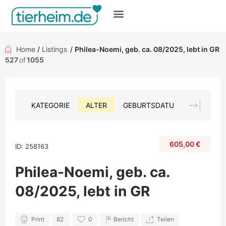
Gratis inserieren
Home
/
Listings
/
Philea-Noemi, geb. ca. 08/2025, lebt in GR
527
of
1055
KATEGORIE
ALTER
GEBURTSDATUM
FARBE
605,00
€
ID: 258163
Philea-Noemi, geb. ca.
08/2025, lebt in GR
Print
82
0
Bericht
Teilen