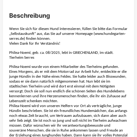
Beschreibung
Wenn Sie sich für diesen Hund interessieren, füllen Sie bitte das Formular
„Selbstauskunft“ aus, das Sie auf unserer Homepage (www.hundegarten-
serres.de) finden können.
Vielen Dank für Ihr Verständnis!
Philea-Noemi, geb. ca. 08/2025, lebt in GRIECHENLAND, im städt.
Tierheim Serres
Philea-Noemi wurde von einem Mitarbeiter des Tierheims gefunden.
Eines Morgens, als er mit dem Motorrad zur Arbeit fuhr, entdeckte er die
junge Hündin in der Nähe eines Feldes. Sie hatte leider auch Bisswunden,
sodass er sie dann natürlich mitgenommen hat. Nun lebt sie im
städtischen Tierheim und wird dort erst einmal mit dem Nötigsten
versorgt. Doch sie soll nun endlich die schönen Seiten des Hundelebens
kennenlernen und ihre Herzensmenschen finden, die ihr ein Zuhause auf
Lebenszeit schenken möchten.
Philea-Noemi wird von unseren Helfern vor Ort als verträgliche, junge
Hündin beschrieben. Sie ist ein freundliches Hundemädchen, das anfangs
noch etwas Zeit braucht, um Vertrauen aufzubauen, sich dann aber auch
sehr lieb zeigt. Sie ist noch so jung und soll nicht im Tierheim aufwachsen
müssen. Dafür wünschen wir ihr verantwortungsbewusste und
souveräne Menschen, die sie in Ruhe ankommen lassen und Freude an
der Erziehung eines Junghundes haben. Dann kann sie ihr volles Potenzial